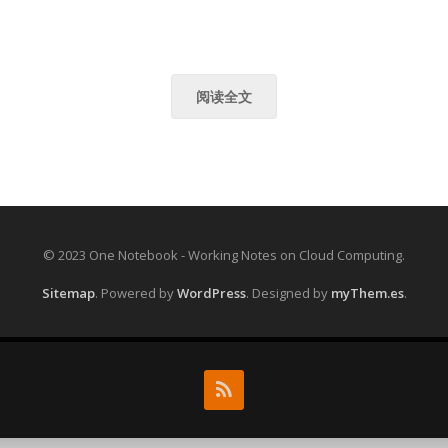
阅读全文
© 2023 One Notebook - Working Notes on Cloud Computing.
Sitemap
.
Powered by
WordPress
. Designed by
myThem.es
.