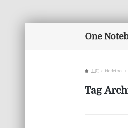
One Note
主页
Nodetool
Tag Arch