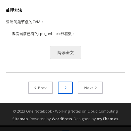
处理方法
登陆问题节点的CVM：
1、查看当前已有的cpu_unblock线程数：
阅读全文
Prev
2
Next
© 2023 One Notebook - Working Notes on Cloud Computing.
Sitemap
.
Powered by
WordPress
. Designed by
myThem.es
.