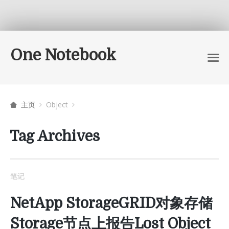
One Notebook
主页
Object
Tag Archives
笔记
NetApp StorageGRID对象存储
Storage节点上报告Lost Object