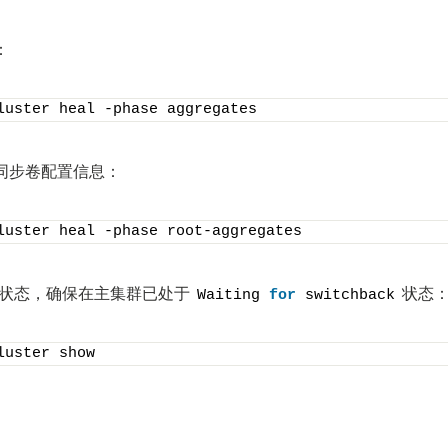
：
luster heal -phase aggregates
，同步卷配置信息：
luster heal -phase root-aggregates
uster状态，确保在主集群已处于
状态
Waiting 
for
 switchback
luster show