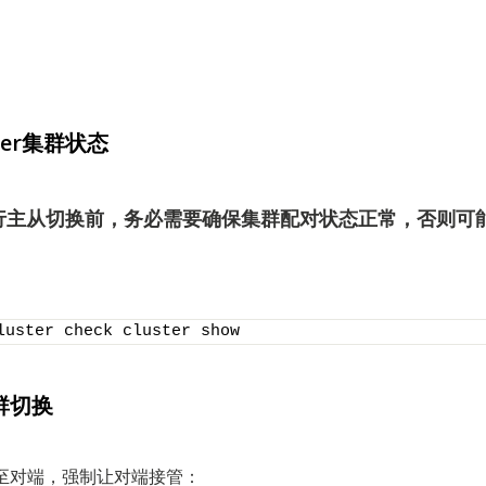
ster集群状态
行主从切换前，务必需要确保集群配对状态正常，否则可
luster check cluster show
群切换
换至对端，强制让对端接管：