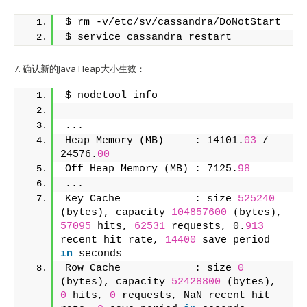
$ rm -v/etc/sv/cassandra/DoNotStart
$ service cassandra restart
7. 确认新的Java Heap大小生效：
$ nodetool info
...
Heap Memory (MB)     : 14101.
03
 / 
24576.
00
Off Heap Memory (MB) : 7125.
98
...
Key Cache            : size 
525240
(bytes), capacity 
104857600
 (bytes), 
57095
 hits, 
62531
 requests, 0.
913
recent hit rate, 
14400
 save period 
in
 seconds
Row Cache            : size 
0
(bytes), capacity 
52428800
 (bytes), 
0
 hits, 
0
 requests, NaN recent hit 