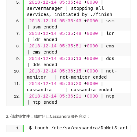
2018
-
12
-
14
05
:
35
:
42
 +
0000
 | 
servermanager | stopping all 
services, initiated by ./finish
2018
-
12
-
14
05
:
35
:
43
 +
0000
 | ssm           
| ssm ended
2018
-
12
-
14
05
:
35
:
48
 +
0000
 | ldr           
| ldr ended
2018
-
12
-
14
05
:
35
:
51
 +
0000
 | cms           
| cms ended
2018
-
12
-
14
05
:
36
:
13
 +
0000
 | dds           
| dds ended
2018
-
12
-
14
05
:
36
:
15
 +
0000
 | net-
monitor   | net-monitor ended
2018
-
12
-
14
05
:
36
:
20
 +
0000
 | 
cassandra     | cassandra ended
2018
-
12
-
14
05
:
36
:
21
 +
0000
 | ntp           
| ntp ended
2. 创建锁文件，临时阻止Cassandra服务启动：
$ touch /etc/sv/cassandra/DoNotStart