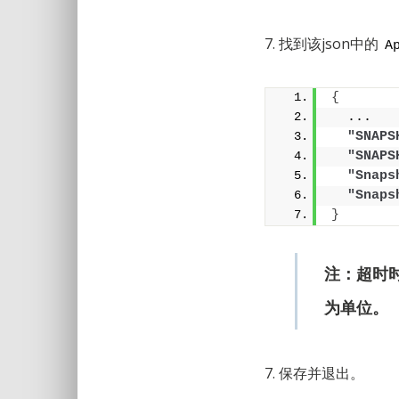
7. 找到该json中的
A
{
  ...
"SNAPS
"SNAPS
"Snaps
"Snaps
}
注：超时时
为单位。
7. 保存并退出。