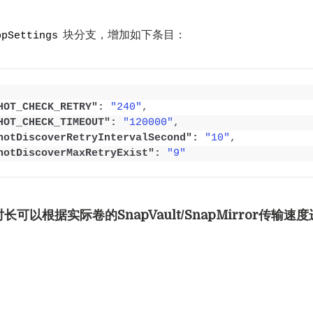
块分支，增加如下条目：
ppSettings
HOT_CHECK_RETRY":
"240"
,
HOT_CHECK_TIMEOUT":
"120000"
,
hotDiscoverRetryIntervalSecond":
"10"
,
hotDiscoverMaxRetryExist":
"9"
长可以根据实际卷的SnapVault/SnapMirror传输