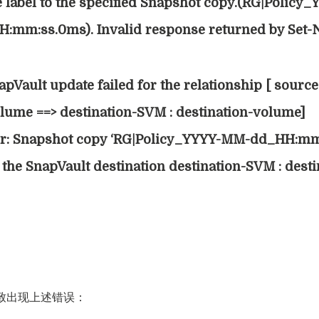
e label to the specified Snapshot copy.(RG|Policy_
mm:ss.0ms). Invalid response returned by Set-
apVault update failed for the relationship [ sourc
lume ==> destination-SVM : destination-volume]
or: Snapshot copy ‘RG|Policy_YYYY-MM-dd_HH:mm
the SnapVault destination destination-SVM : desti
致出现上述错误：