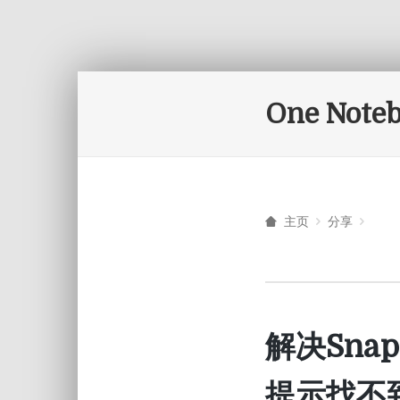
One Note
主页
分享
解决SnapC
提示找不