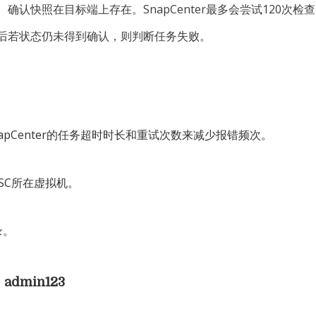
确认快照在目标端上存在。SnapCenter最多会尝试120次检
后若状态仍未得到确认，则判断任务失败。
apCenter的任务超时时长和重试次数来减少报错频次。
录VSC所在虚拟机。
录。
dmin123