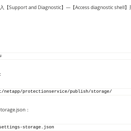
入【Support and Diagnostic】—【Access diagnostic sh
u
：
t/netapp/protectionservice/publish/storage/
storage.json：
settings-storage.json