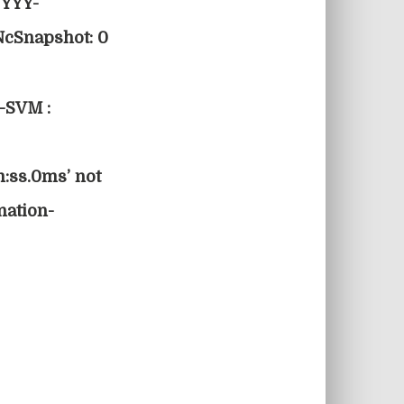
YYYY-
NcSnapshot: 0
e-SVM :
:ss.0ms’ not
nation-